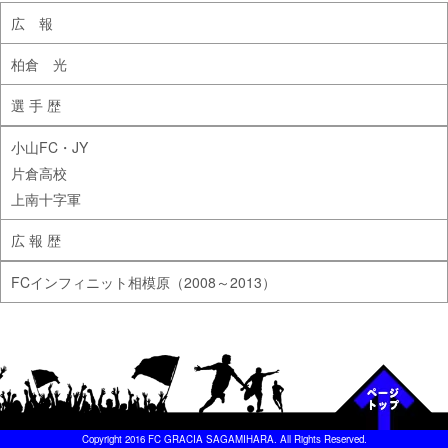
広 報
柏倉 光
選 手 歴
小山FC・JY
片倉高校
上南十字軍
広 報 歴
FCインフィニット相模原（2008～2013）
Copyright 2016 FC GRACIA SAGAMIHARA. All Rights Reserved.