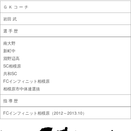
Ｇ Ｋ コ ー チ
岩田 武
選 手 歴
南大野
新町中
淵野辺高
SC相模原
共和SC
FCインフィニット相模原
相模原市中体連選抜
指 導 歴
FCインフィニット相模原（2012～2013.10）